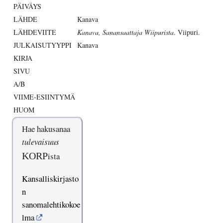
PÄIVÄYS
LÄHDE
Kanava
LÄHDEVIITE
Kanava, Sanansaattaja Wiipurista
. Viipuri.
JULKAISUTYYPPI
Kanava
KIRJA
SIVU
A/B
VIIME-ESIINTYMÄ
HUOM
Hae hakusanaa
tulevaisuus
KORP
ista
Kansalliskirjasto
n
sanomalehtikokoe
lma