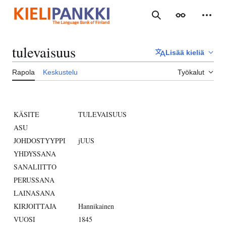
Siirry
sisältöön
Haku
Ulkoasu
Henki
tulevaisuus
Lisää kieliä
Rapola
Keskustelu
Työkalut
KÄSITE
TULEVAISUUS
ASU
JOHDOSTYYPPI
jUUS
YHDYSSANA
SANALIITTO
PERUSSANA
LAINASANA
KIRJOITTAJA
Hannikainen
VUOSI
1845