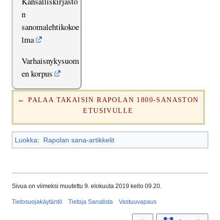
Kansalliskirjasto
n
sanomalehtikokoe
lma
Varhaisnykysuom
en korpus
← PALAA TAKAISIN RAPOLAN 1800-SANASTON
ETUSIVULLE
Luokka
:
Rapolan sana-artikkelit
Sivua on viimeksi muutettu 9. elokuuta 2019 kello 09.20.
Tietosuojakäytäntö
Tietoja Sanatista
Vastuuvapaus