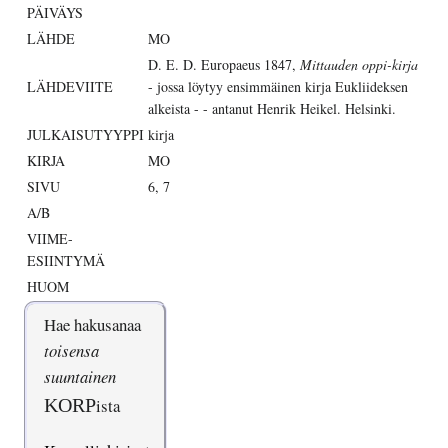
PÄIVÄYS
LÄHDE
MO
D. E. D. Europaeus 1847,
Mittauden oppi-kirja
LÄHDEVIITE
- jossa löytyy ensimmäinen kirja Eukliideksen
alkeista - - antanut Henrik Heikel. Helsinki.
JULKAISUTYYPPI
kirja
KIRJA
MO
SIVU
6, 7
A/B
VIIME-
ESIINTYMÄ
HUOM
Hae hakusanaa
toisensa
suuntainen
KORP
ista