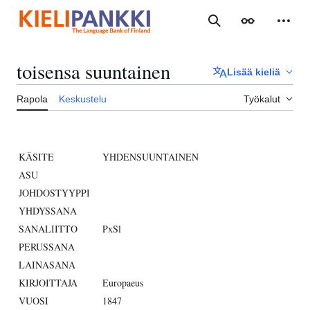
Siirry
sisältöön
Haku
Ulkoasu
Henki
toisensa suuntainen
Lisää kieliä
Rapola
Keskustelu
Työkalut
KÄSITE
YHDENSUUNTAINEN
ASU
JOHDOSTYYPPI
YHDYSSANA
SANALIITTO
PxSl
PERUSSANA
LAINASANA
KIRJOITTAJA
Europaeus
VUOSI
1847