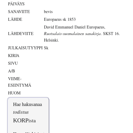
PÄIVÄYS
SANAVIITE
bevis
LÄHDE
Europaeus sk 1853
David Emmanuel Daniel Europaeus,
LÄHDEVIITE
Ruotsalais-suomalainen sanakirja
. SKST 16.
Helsinki.
JULKAISUTYYPPI
Sk
KIRJA
SIVU
A/B
VIIME-
ESIINTYMÄ
HUOM
Hae hakusanaa
todistus
KORP
ista