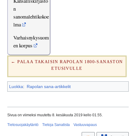
Kansalliskirjasto
n
sanomalehtikokoe
lma
Varhaisnykysuom
en korpus
← PALAA TAKAISIN RAPOLAN 1800-SANASTON
ETUSIVULLE
Luokka
:
Rapolan sana-artikkelit
Sivua on viimeksi muutettu 8. kesäkuuta 2019 kello 01.55.
Tietosuojakäytäntö
Tietoja Sanatista
Vastuuvapaus