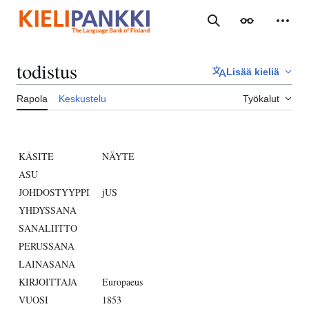
Siirry
sisältöön
Haku
Ulkoasu
Henki
todistus
Lisää kieliä
Rapola
Keskustelu
Työkalut
KÄSITE
NÄYTE
ASU
JOHDOSTYYPPI
jUS
YHDYSSANA
SANALIITTO
PERUSSANA
LAINASANA
KIRJOITTAJA
Europaeus
VUOSI
1853