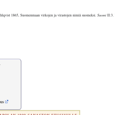
hlqvist 1865, Suomenmaan virkojen ja virastojen nimiä suomeksi.
Suomi
II:3. 
s
pus