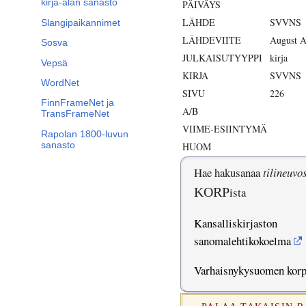
kirja-alan sanasto
PÄIVÄYS
LÄHDE
SVVNS
Slangipaikannimet
LÄHDEVIITE
August A
Sosva
JULKAISUTYYPPI
kirja
Vepsä
KIRJA
SVVNS
WordNet
SIVU
226
FinnFrameNet ja
A/B
TransFrameNet
VIIME-ESIINTYMÄ
Rapolan 1800-luvun
sanasto
HUOM
Hae hakusanaa
tilineuvo
KORP
ista
Kansalliskirjaston
sanomalehtikokoelma
Varhaisnykysuomen kor