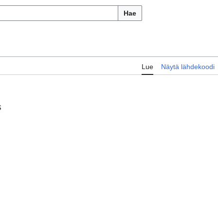
Hae
Lue
Näytä lähdekoodi
S