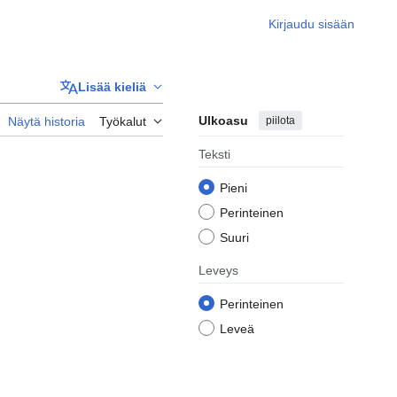
Kirjaudu sisään
Lisää kieliä
Ulkoasu
piilota
Näytä historia
Työkalut
Teksti
Pieni
Perinteinen
Suuri
Leveys
Perinteinen
Leveä