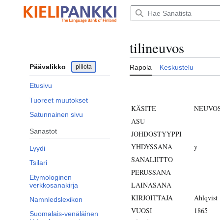
Siirry
sisältöön
tilineuvos
Päävalikko
piilota
Rapola
Keskustelu
Etusivu
Tuoreet muutokset
KÄSITE
NEUVO
Satunnainen sivu
ASU
Sanastot
JOHDOSTYYPPI
YHDYSSANA
y
Lyydi
SANALIITTO
Tsilari
PERUSSANA
Etymologinen
LAINASANA
verkkosanakirja
KIRJOITTAJA
Ahlqvist
Namnledslexikon
VUOSI
1865
Suomalais-venäläinen