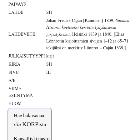
PÄIVÄYS
LÄHDE
SH
Johan Fredrik Caján [Kainonen] 1839
, Suomen
Historia koetteeksi kerrottu lyhykäisessä
LÄHDEVIITE
järjestyksessä
. Helsinki 1839 ja 1840. [Elias
Lönnrotin kirjoittamien sivujen 1–12 ja 65–71
tekijäksi on merkitty Lönnrot – Caján 1839.].
JULKAISUTYYPPI
kirja
KIRJA
SH
SIVU
III
A/B
VIIME-
ESIINTYMÄ
HUOM
Hae hakusanaa
tila
KORP
ista
Kansalliskirjasto