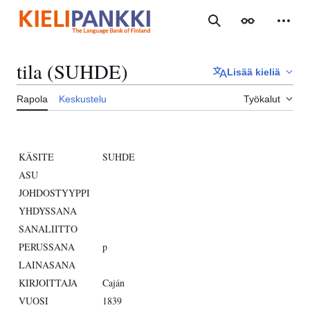
Siirry
sisältöön
Haku
Ulkoasu
Henki
tila (SUHDE)
Lisää kieliä
Rapola
Keskustelu
Työkalut
KÄSITE
SUHDE
ASU
JOHDOSTYYPPI
YHDYSSANA
SANALIITTO
PERUSSANA
p
LAINASANA
KIRJOITTAJA
Caján
VUOSI
1839