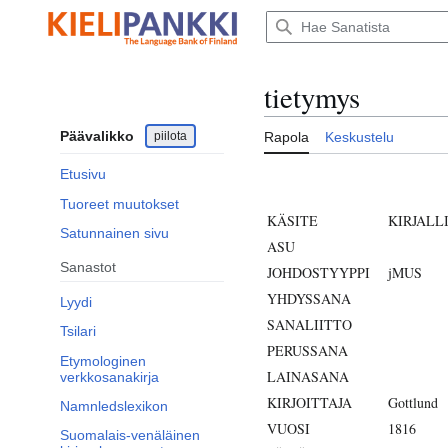
Siirry
sisältöön
tietymys
Päävalikko
piilota
Rapola
Keskustelu
Etusivu
Tuoreet muutokset
KÄSITE
KIRJALL
Satunnainen sivu
ASU
Sanastot
JOHDOSTYYPPI
jMUS
YHDYSSANA
Lyydi
SANALIITTO
Tsilari
PERUSSANA
Etymologinen
LAINASANA
verkkosanakirja
KIRJOITTAJA
Gottlund
Namnledslexikon
VUOSI
1816
Suomalais-venäläinen