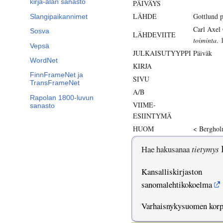
kirja-alan sanasto
PÄIVÄYS
LÄHDE
Gottlund 
Slangipaikannimet
Carl Axel 
Sosva
LÄHDEVIITE
toiminta
. 
Vepsä
JULKAISUTYYPPI
Päiväk
WordNet
KIRJA
FinnFrameNet ja
SIVU
TransFrameNet
A/B
Rapolan 1800-luvun
VIIME-
sanasto
ESIINTYMÄ
HUOM
< Bergholm
Hae hakusanaa
tietymys
Kansalliskirjaston
sanomalehtikokoelma
Varhaisnykysuomen kor