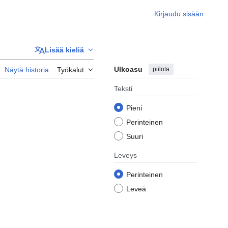
Kirjaudu sisään
Lisää kieliä
Ulkoasu
piilota
Näytä historia
Työkalut
Teksti
Pieni
Perinteinen
Suuri
Leveys
Perinteinen
Leveä