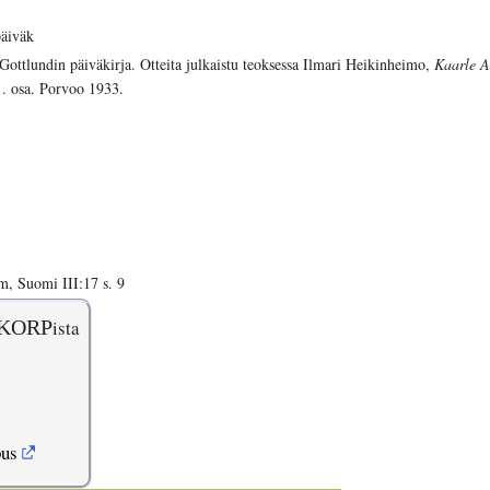
päiväk
Gottlundin päiväkirja. Otteita julkaistu teoksessa Ilmari Heikinheimo,
Kaarle A
1. osa. Porvoo 1933.
, Suomi III:17 s. 9
KORP
ista
pus