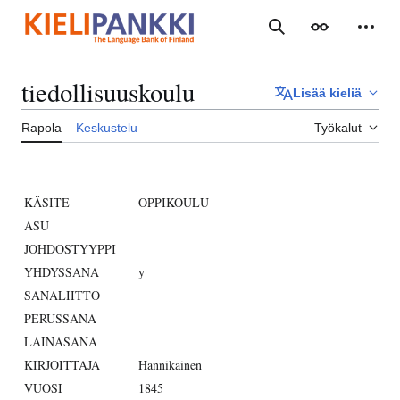
Siirry
sisältöön
Haku
Ulkoasu
Henki
tiedollisuuskoulu
Lisää kieliä
Rapola
Keskustelu
Työkalut
KÄSITE
OPPIKOULU
ASU
JOHDOSTYYPPI
YHDYSSANA
y
SANALIITTO
PERUSSANA
LAINASANA
KIRJOITTAJA
Hannikainen
VUOSI
1845