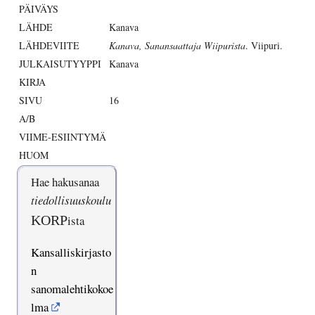
PÄIVÄYS
LÄHDE
Kanava
LÄHDEVIITE
Kanava, Sanansaattaja Wiipurista
. Viipuri.
JULKAISUTYYPPI
Kanava
KIRJA
SIVU
16
A/B
VIIME-ESIINTYMÄ
HUOM
Hae hakusanaa
tiedollisuuskoulu
KORP
ista
Kansalliskirjasto
n
sanomalehtikokoe
lma