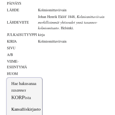
PÄIVÄYS
LÄHDE
Kolmiomittaviivain
Johan Henrik Eklöf 1848,
Kolmiomittaviivain
LÄHDEVIITE
merkillisimmät yhtisoudet ynnä tasannes-
kolmiomitanto
. Helsinki.
JULKAISUTYYPPI
kirja
KIRJA
Kolmiomittaviivain
SIVU
A/B
VIIME-
ESIINTYMÄ
HUOM
Hae hakusanaa
tasannes
KORP
ista
Kansalliskirjasto