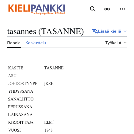
Siirry
sisältöön
Haku
Ulkoasu
Henki
tasannes (TASANNE)
Lisää kieliä
Rapola
Keskustelu
Työkalut
KÄSITE
TASANNE
ASU
JOHDOSTYYPPI
jKSE
YHDYSSANA
SANALIITTO
PERUSSANA
LAINASANA
KIRJOITTAJA
Eklöf
VUOSI
1848