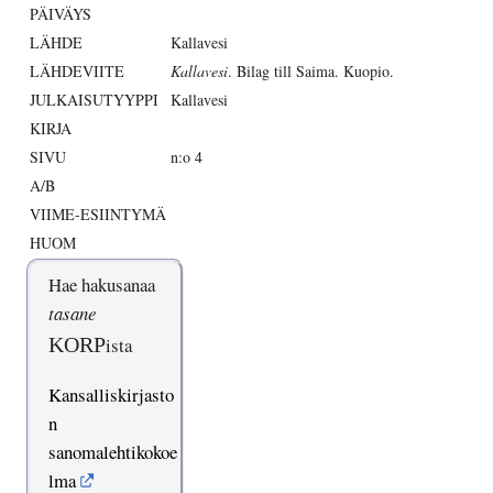
PÄIVÄYS
LÄHDE
Kallavesi
LÄHDEVIITE
Kallavesi
. Bilag till Saima. Kuopio.
JULKAISUTYYPPI
Kallavesi
KIRJA
SIVU
n:o 4
A/B
VIIME-ESIINTYMÄ
HUOM
Hae hakusanaa
tasane
KORP
ista
Kansalliskirjasto
n
sanomalehtikokoe
lma