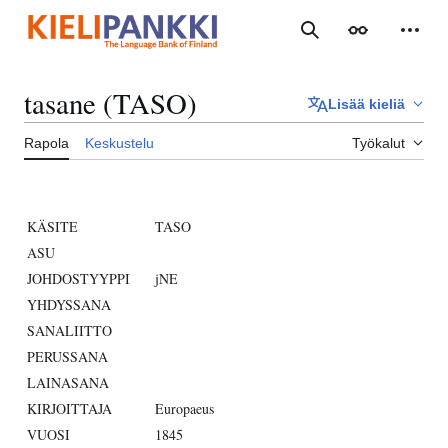
Siirry
sisältöön
Haku
Ulkoasu
Henki
tasane (TASO)
Lisää kieliä
Rapola
Keskustelu
Työkalut
KÄSITE
TASO
ASU
JOHDOSTYYPPI
jNE
YHDYSSANA
SANALIITTO
PERUSSANA
LAINASANA
KIRJOITTAJA
Europaeus
VUOSI
1845