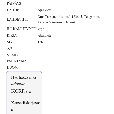
PÄIVÄYS
LÄHDE
Ajanviete
Otto Tarvanen (suom.) 1836: J. Tengström,
LÄHDEVIITE
Ajanviete lapsille
. Helsinki.
JULKAISUTYYPPI
kirja
KIRJA
Ajanviete
SIVU
126
A/B
VIIME-
ESIINTYMÄ
HUOM
Hae hakusanaa
taloutar
KORP
ista
Kansalliskirjasto
n