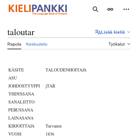
Siirry
sisältöön
Haku
Ulkoasu
Henki
taloutar
Lisää kieliä
Rapola
Keskustelu
Työkalut
KÄSITE
TALOUDENHOITAJA
ASU
JOHDOSTYYPPI
jTAR
YHDYSSANA
SANALIITTO
PERUSSANA
LAINASANA
KIRJOITTAJA
Tarvanen
VUOSI
1836