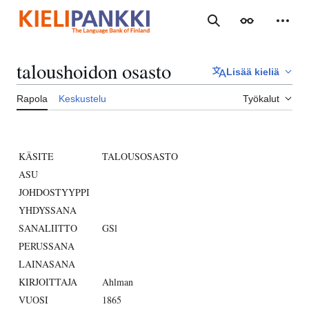
Siirry
sisältöön
Haku
Ulkoasu
Henki
taloushoidon osasto
Lisää kieliä
Rapola
Keskustelu
Työkalut
KÄSITE
TALOUSOSASTO
ASU
JOHDOSTYYPPI
YHDYSSANA
SANALIITTO
GSl
PERUSSANA
LAINASANA
KIRJOITTAJA
Ahlman
VUOSI
1865