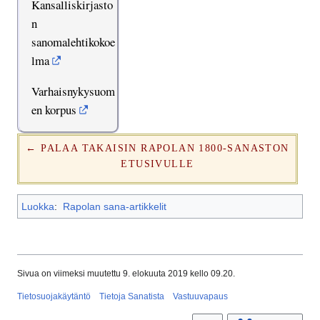
Kansalliskirjasto
n
sanomalehtikokoe
lma
Varhaisnykysuom
en korpus
← PALAA TAKAISIN RAPOLAN 1800-SANASTON
ETUSIVULLE
Luokka
:
Rapolan sana-artikkelit
Sivua on viimeksi muutettu 9. elokuuta 2019 kello 09.20.
Tietosuojakäytäntö
Tietoja Sanatista
Vastuuvapaus