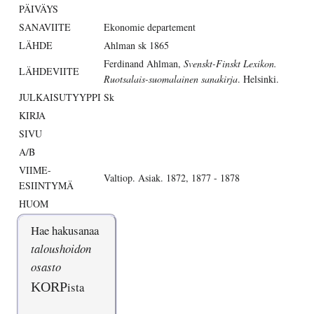
PÄIVÄYS
SANAVIITE
Ekonomie departement
LÄHDE
Ahlman sk 1865
Ferdinand Ahlman,
Svenskt-Finskt Lexikon.
LÄHDEVIITE
Ruotsalais-suomalainen sanakirja
. Helsinki.
JULKAISUTYYPPI
Sk
KIRJA
SIVU
A/B
VIIME-
Valtiop. Asiak. 1872, 1877 - 1878
ESIINTYMÄ
HUOM
Hae hakusanaa
taloushoidon
osasto
KORP
ista