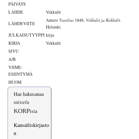
PÄIVÄYS
LÄHDE
Vekkulit
Antero
Varelius
1848,
Vekkulit ja Kekkulit
.
LÄHDEVIITE
Helsinki.
JULKAISUTYYPPI
kirja
KIRJA
Vekkulit
SIVU
A/B
VIIME-
ESIINTYMÄ
HUOM
Hae hakusanaa
taistelu
KORP
ista
Kansalliskirjasto
n