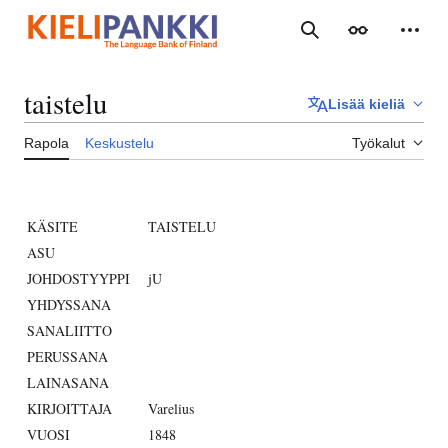
Siirry
sisältöön
Haku
Ulkoasu
Henki
taistelu
Lisää kieliä
Rapola
Keskustelu
Työkalut
KÄSITE
TAISTELU
ASU
JOHDOSTYYPPI
jU
YHDYSSANA
SANALIITTO
PERUSSANA
LAINASANA
KIRJOITTAJA
Varelius
VUOSI
1848