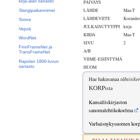
kirja-alan sanasto
PÄIVÄYS
LÄHDE
Maa-T
Slangipaikannimet
LÄHDEVIITE
Korander
Sosva
JULKAISUTYYPPI
kirja
Vepsä
KIRJA
Maa-T
WordNet
SIVU
2
FinnFrameNet ja
A/B
TransFrameNet
VIIME-ESIINTYMÄ
Rapolan 1800-luvun
sanasto
HUOM
Hae hakusanaa
tähtisike
KORP
ista
Kansalliskirjaston
sanomalehtikokoelma
Varhaisnykysuomen kor