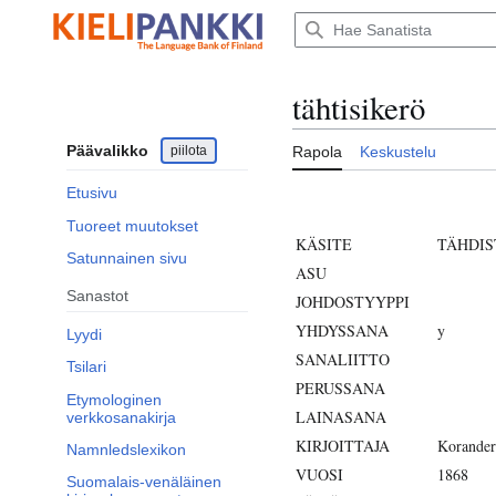
Siirry
sisältöön
tähtisikerö
Päävalikko
piilota
Rapola
Keskustelu
Etusivu
Tuoreet muutokset
KÄSITE
TÄHDIS
Satunnainen sivu
ASU
Sanastot
JOHDOSTYYPPI
YHDYSSANA
y
Lyydi
SANALIITTO
Tsilari
PERUSSANA
Etymologinen
LAINASANA
verkkosanakirja
KIRJOITTAJA
Korander
Namnledslexikon
VUOSI
1868
Suomalais-venäläinen