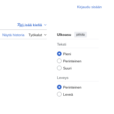
Kirjaudu sisään
Lisää kieliä
Ulkoasu
piilota
Näytä historia
Työkalut
Teksti
Pieni
Perinteinen
Suuri
Leveys
Perinteinen
Leveä