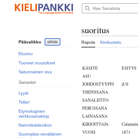
Siirry
sisältöön
suoritus
Päävalikko
piilota
Rapola
Keskustelu
Etusivu
Tuoreet muutokset
KÄSITE
ESITYS
Satunnainen sivu
ASU
Sanastot
JOHDOSTYYPPI
jUS
YHDYSSANA
Lyydi
SANALIITTO
Tsilari
PERUSSANA
Etymologinen
LAINASANA
verkkosanakirja
KIRJOITTAJA
Calamniu
Namnledslexikon
VUOSI
1871
Suomalais-venäläinen