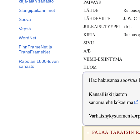
kirja-alan sanasto
PÄIVÄYS
LÄHDE
Runouso
Slangipaikannimet
LÄHDEVIITE
J. W. Ca
Sosva
JULKAISUTYYPPI
kirja
Vepsä
KIRJA
Runouso
WordNet
SIVU
FinnFrameNet ja
A/B
TransFrameNet
VIIME-ESIINTYMÄ
Rapolan 1800-luvun
sanasto
HUOM
Hae hakusanaa
suoritus
Kansalliskirjaston
sanomalehtikokoelma
Varhaisnykysuomen kor
← PALAA TAKAISIN 