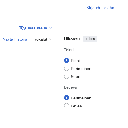
Kirjaudu sisään
Lisää kieliä
Ulkoasu
piilota
Näytä historia
Työkalut
Teksti
Pieni
Perinteinen
Suuri
Leveys
Perinteinen
Leveä