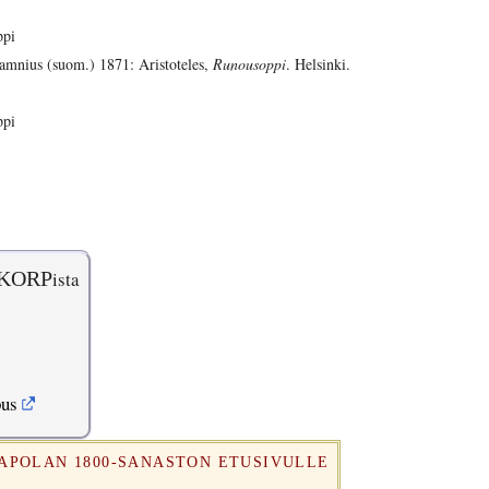
ppi
lamnius (suom.) 1871: Aristoteles,
Runousoppi
. Helsinki.
ppi
KORP
ista
pus
RAPOLAN 1800-SANASTON ETUSIVULLE