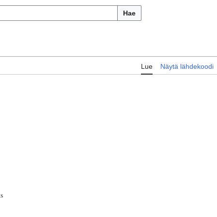
Hae
Lue
Näytä lähdekoodi
s