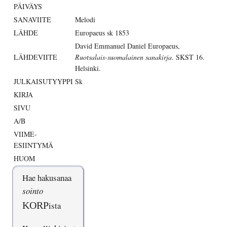
PÄIVÄYS
SANAVIITE
Melodi
LÄHDE
Europaeus sk 1853
David Emmanuel Daniel Europaeus,
LÄHDEVIITE
Ruotsalais-suomalainen sanakirja
. SKST 16.
Helsinki.
JULKAISUTYYPPI
Sk
KIRJA
SIVU
A/B
VIIME-
ESIINTYMÄ
HUOM
Hae hakusanaa
sointo
KORP
ista