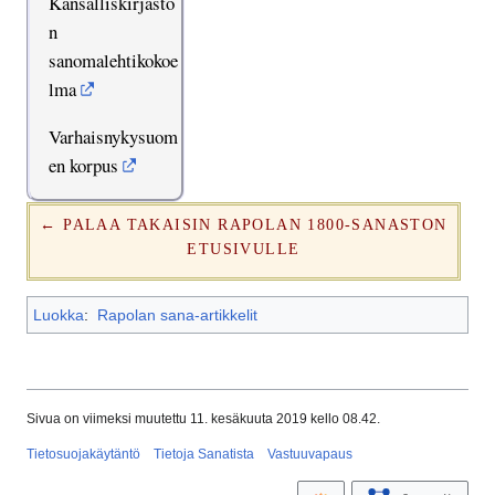
Kansalliskirjasto
n
sanomalehtikokoe
lma
Varhaisnykysuom
en korpus
← PALAA TAKAISIN RAPOLAN 1800-SANASTON
ETUSIVULLE
Luokka
:
Rapolan sana-artikkelit
Sivua on viimeksi muutettu 11. kesäkuuta 2019 kello 08.42.
Tietosuojakäytäntö
Tietoja Sanatista
Vastuuvapaus