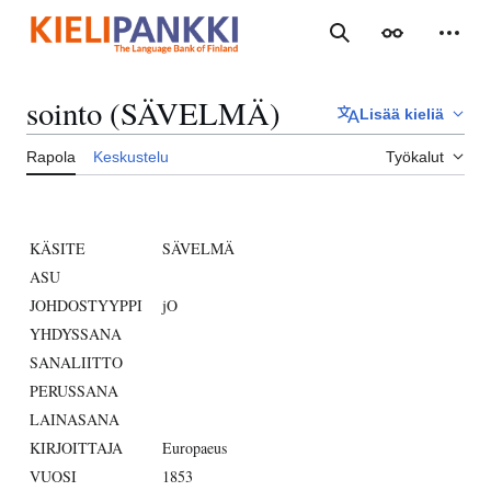
Siirry
sisältöön
Haku
Ulkoasu
Henki
sointo (SÄVELMÄ)
Lisää kieliä
Rapola
Keskustelu
Työkalut
KÄSITE
SÄVELMÄ
ASU
JOHDOSTYYPPI
jO
YHDYSSANA
SANALIITTO
PERUSSANA
LAINASANA
KIRJOITTAJA
Europaeus
VUOSI
1853