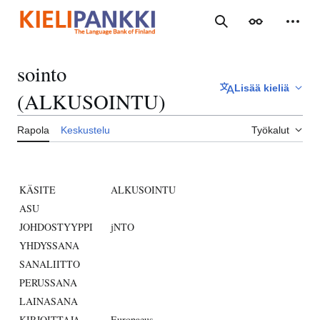
Siirry
sisältöön
Haku
Ulkoasu
Henki
sointo
Lisää kieliä
(ALKUSOINTU)
Rapola
Keskustelu
Työkalut
KÄSITE
ALKUSOINTU
ASU
JOHDOSTYYPPI
jNTO
YHDYSSANA
SANALIITTO
PERUSSANA
LAINASANA
KIRJOITTAJA
Europaeus