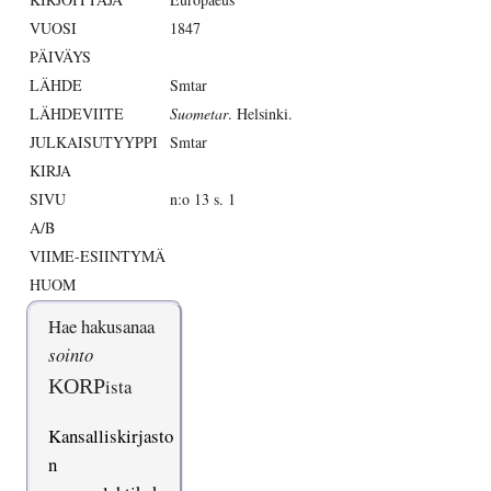
VUOSI
1847
PÄIVÄYS
LÄHDE
Smtar
LÄHDEVIITE
Suometar
. Helsinki.
JULKAISUTYYPPI
Smtar
KIRJA
SIVU
n:o 13 s. 1
A/B
VIIME-ESIINTYMÄ
HUOM
Hae hakusanaa
sointo
KORP
ista
Kansalliskirjasto
n