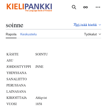
Siirry
sisältöön
Haku
Ulkoasu
Henki
soinne
Lisää kieliä
Rapola
Keskustelu
Työkalut
KÄSITE
SOINTU
ASU
JOHDOSTYYPPI
JNNE
YHDYSSANA
SANALIITTO
PERUSSANA
LAINASANA
KIRJOITTAJA
Ahlqvist
VUOSI
1858