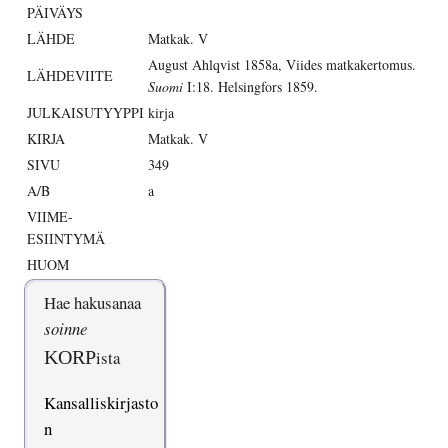
PÄIVÄYS
LÄHDE
Matkak. V
August Ahlqvist 1858a, Viides matkakertomus.
LÄHDEVIITE
Suomi
I:18. Helsingfors 1859.
JULKAISUTYYPPI
kirja
KIRJA
Matkak. V
SIVU
349
A/B
a
VIIME-
ESIINTYMÄ
HUOM
Hae hakusanaa
soinne
KORP
ista
Kansalliskirjasto
n