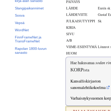
kirja-alan sanasto
PÄIVÄYS
LÄHDE
Eurén sk
Slangipaikannimet
LÄHDEVIITE
Gustaf E
Sosva
JULKAISUTYYPPI
Sk
Vepsä
KIRJA
WordNet
SIVU
FinnFrameNet ja
A/B
TransFrameNet
VIIME-ESIINTYMÄ
Lönnrot 
Rapolan 1800-luvun
sanasto
HUOM
Hae hakusanaa
sodan rin
KORP
ista
Kansalliskirjaston
sanomalehtikokoelma
Varhaisnykysuomen kor