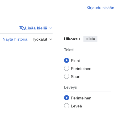
Kirjaudu sisään
Lisää kieliä
Ulkoasu
piilota
Näytä historia
Työkalut
Teksti
Pieni
Perinteinen
Suuri
Leveys
Perinteinen
Leveä