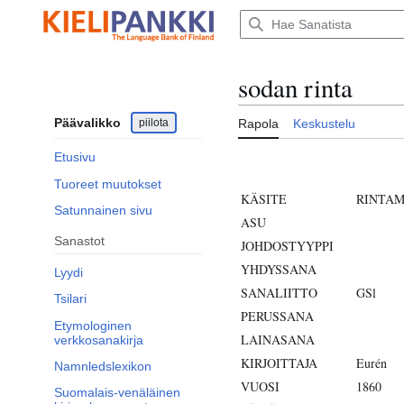
Siirry
sisältöön
sodan rinta
Päävalikko
piilota
Rapola
Keskustelu
Etusivu
Tuoreet muutokset
KÄSITE
RINTA
Satunnainen sivu
ASU
Sanastot
JOHDOSTYYPPI
YHDYSSANA
Lyydi
SANALIITTO
GSl
Tsilari
PERUSSANA
Etymologinen
LAINASANA
verkkosanakirja
KIRJOITTAJA
Eurén
Namnledslexikon
VUOSI
1860
Suomalais-venäläinen