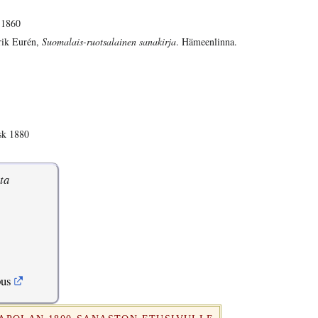
 1860
rik Eurén,
Suomalais-ruotsalainen sanakirja
. Hämeenlinna.
sk 1880
ta
pus