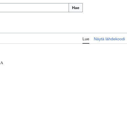
Hae
Lue
Näytä lähdekoodi
MA