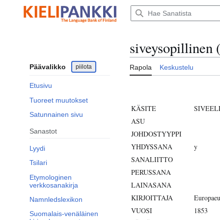
Siirry
sisältöön
siveysopillin
Päävalikko
piilota
Rapola
Keskustelu
Etusivu
Tuoreet muutokset
KÄSITE
SIVEEL
Satunnainen sivu
ASU
Sanastot
JOHDOSTYYPPI
YHDYSSANA
y
Lyydi
SANALIITTO
Tsilari
PERUSSANA
Etymologinen
LAINASANA
verkkosanakirja
KIRJOITTAJA
Europaeu
Namnledslexikon
VUOSI
1853
Suomalais-venäläinen