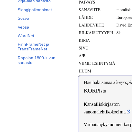
kirja-alan sanasto
PÄIVÄYS
SANAVIITE
moralisk
Slangipaikannimet
LÄHDE
Europaeu
Sosva
LÄHDEVIITE
David Em
Vepsä
JULKAISUTYYPPI
Sk
WordNet
KIRJA
FinnFrameNet ja
SIVU
TransFrameNet
A/B
Rapolan 1800-luvun
sanasto
VIIME-ESIINTYMÄ
HUOM
Hae hakusanaa
siveysopi
KORP
ista
Kansalliskirjaston
sanomalehtikokoelma
Varhaisnykysuomen kor