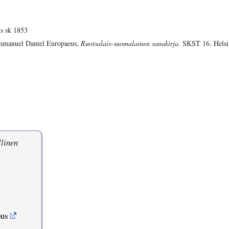
s sk 1853
manuel Daniel Europaeus,
Ruotsalais-suomalainen sanakirja
. SKST 16. Helsi
llinen
pus