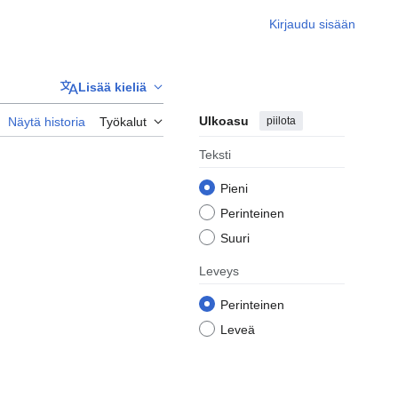
Kirjaudu sisään
Lisää kieliä
Ulkoasu
piilota
Näytä historia
Työkalut
Teksti
Pieni
Perinteinen
Suuri
Leveys
Perinteinen
Leveä