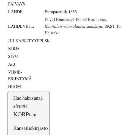
PÄIVÄYS
LÄHDE
Europaeus sk 1853
David Emmanuel Daniel Europaeus,
LÄHDEVIITE
Ruotsalais-suomalainen sanakirja
. SKST 16.
Helsinki.
JULKAISUTYYPPI
Sk
KIRJA
SIVU
A/B
VIIME-
ESIINTYMÄ
HUOM
Hae hakusanaa
sirpale
KORP
ista
Kansalliskirjasto