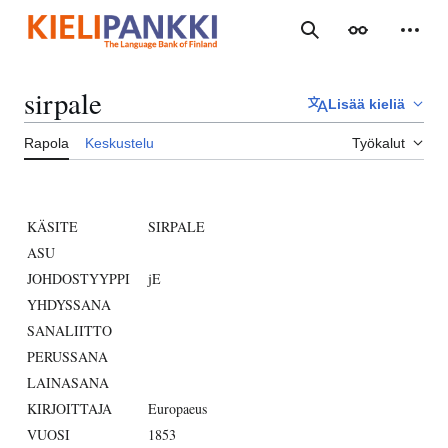
Siirry
sisältöön
Haku
Ulkoasu
Henki
sirpale
Lisää kieliä
Rapola
Keskustelu
Työkalut
KÄSITE
SIRPALE
ASU
JOHDOSTYYPPI
jE
YHDYSSANA
SANALIITTO
PERUSSANA
LAINASANA
KIRJOITTAJA
Europaeus
VUOSI
1853