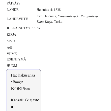
PÄIVÄYS
LÄHDE
Helenius sk 1838
Carl Helenius,
Suomalainen ja Ruozalainen
LÄHDEVIITE
Sana-Kirja
. Turku.
JULKAISUTYYPPI
Sk
KIRJA
SIVU
A/B
VIIME-
ESIINTYMÄ
HUOM
Hae hakusanaa
silmäys
KORP
ista
Kansalliskirjasto
n