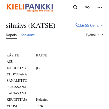
Siirry
sisältöön
Haku
Ulkoasu
Henki
silmäys (KATSE)
Lisää kieliä
Rapola
Keskustelu
Työkalut
KÄSITE
KATSE
ASU
JOHDOSTYYPPI
jUS
YHDYSSANA
SANALIITTO
PERUSSANA
LAINASANA
KIRJOITTAJA
Helenius
VUOSI
1838