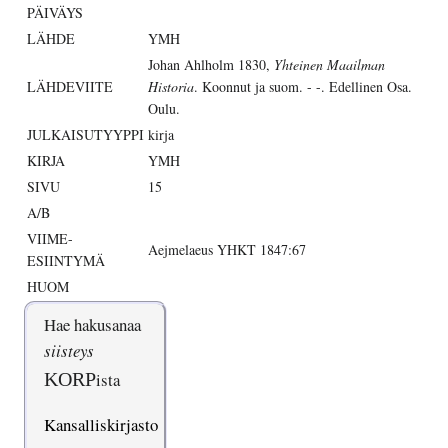
PÄIVÄYS
LÄHDE
YMH
Johan Ahlholm 1830,
Yhteinen Maailman
LÄHDEVIITE
Historia
. Koonnut ja suom. - -. Edellinen Osa.
Oulu.
JULKAISUTYYPPI
kirja
KIRJA
YMH
SIVU
15
A/B
VIIME-
Aejmelaeus YHKT 1847:67
ESIINTYMÄ
HUOM
Hae hakusanaa
siisteys
KORP
ista
Kansalliskirjasto