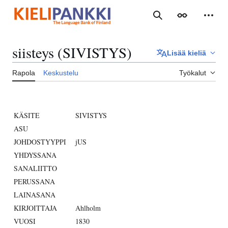
Siirry
sisältöön
Haku
Ulkoasu
Henki
siisteys (SIVISTYS)
Lisää kieliä
Rapola
Keskustelu
Työkalut
KÄSITE
SIVISTYS
ASU
JOHDOSTYYPPI
jUS
YHDYSSANA
SANALIITTO
PERUSSANA
LAINASANA
KIRJOITTAJA
Ahlholm
VUOSI
1830