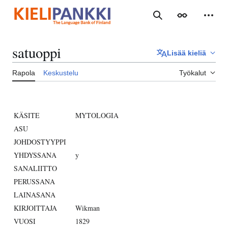
Siirry
sisältöön
Haku
Ulkoasu
Henki
satuoppi
Lisää kieliä
Rapola
Keskustelu
Työkalut
KÄSITE
MYTOLOGIA
ASU
JOHDOSTYYPPI
YHDYSSANA
y
SANALIITTO
PERUSSANA
LAINASANA
KIRJOITTAJA
Wikman
VUOSI
1829