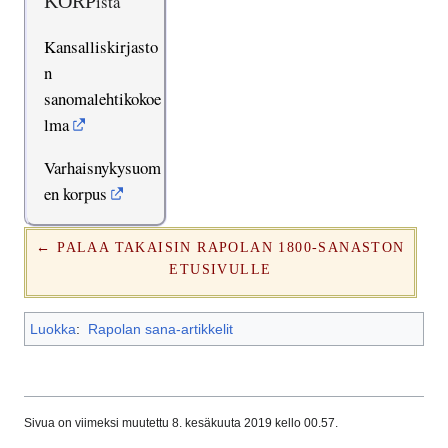
KORP
ista
Kansalliskirjasto
n
sanomalehtikokoe
lma
Varhaisnykysuom
en korpus
← PALAA TAKAISIN RAPOLAN 1800-SANASTON
ETUSIVULLE
Luokka
:
Rapolan sana-artikkelit
Sivua on viimeksi muutettu 8. kesäkuuta 2019 kello 00.57.