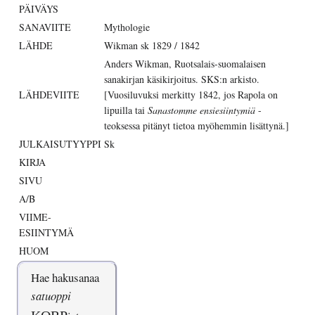
PÄIVÄYS
SANAVIITE
Mythologie
LÄHDE
Wikman sk 1829 / 1842
Anders Wikman, Ruotsalais-suomalaisen
sanakirjan käsikirjoitus. SKS:n arkisto.
LÄHDEVIITE
[Vuosiluvuksi merkitty 1842, jos Rapola on
lipuilla tai
Sanastomme ensiesiintymiä
-
teoksessa pitänyt tietoa myöhemmin lisättynä.]
JULKAISUTYYPPI
Sk
KIRJA
SIVU
A/B
VIIME-
ESIINTYMÄ
HUOM
Hae hakusanaa
satuoppi