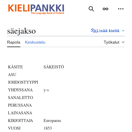
Siirry
sisältöön
Haku
Ulkoasu
Henki
säejakso
Lisää kieliä
Rapola
Keskustelu
Työkalut
KÄSITE
SÄKEISTÖ
ASU
JOHDOSTYYPPI
YHDYSSANA
y-s
SANALIITTO
PERUSSANA
LAINASANA
KIRJOITTAJA
Europaeus
VUOSI
1853