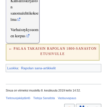
Kansalliskirjasto
n
sanomalehtikokoe
lma
Varhaisnykysuom
en korpus
← PALAA TAKAISIN RAPOLAN 1800-SANASTON
ETUSIVULLE
Luokka
:
Rapolan sana-artikkelit
Sivua on viimeksi muutettu 8. kesäkuuta 2019 kello 14.52.
Tietosuojakäytäntö
Tietoja Sanatista
Vastuuvapaus