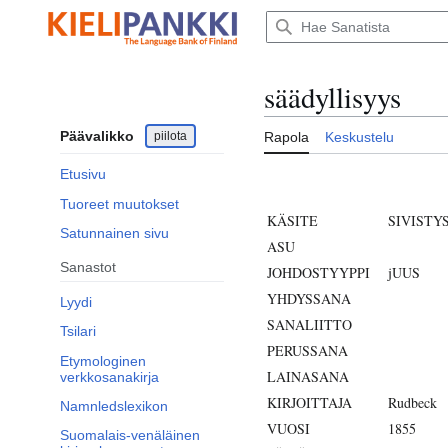
Siirry
sisältöön
säädyllisyys
Päävalikko
piilota
Rapola
Keskustelu
Etusivu
Tuoreet muutokset
KÄSITE
SIVISTY
Satunnainen sivu
ASU
Sanastot
JOHDOSTYYPPI
jUUS
YHDYSSANA
Lyydi
SANALIITTO
Tsilari
PERUSSANA
Etymologinen
LAINASANA
verkkosanakirja
KIRJOITTAJA
Rudbeck
Namnledslexikon
VUOSI
1855
Suomalais-venäläinen