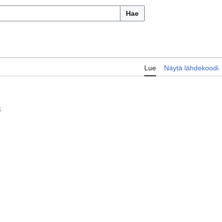
Hae
Lue
Näytä lähdekoodi
S