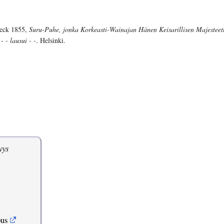
eck 1855,
Suru-Puhe, jonka Korkeasti-Wainajan Hänen Keisarillisen Majesteet
- - lausui - -
. Helsinki.
yys
pus