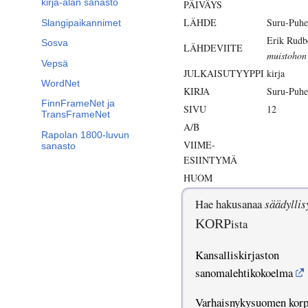
kirja-alan sanasto
PÄIVÄYS
LÄHDE
Suru-Puhe
Slangipaikannimet
Erik Rudb
Sosva
LÄHDEVIITE
muistohon 
Vepsä
JULKAISUTYYPPI
kirja
WordNet
KIRJA
Suru-Puhe
FinnFrameNet ja
SIVU
12
TransFrameNet
A/B
Rapolan 1800-luvun
VIIME-
sanasto
ESIINTYMÄ
HUOM
Hae hakusanaa
säädyllis
KORP
ista
Kansalliskirjaston
sanomalehtikokoelma
Varhaisnykysuomen kor