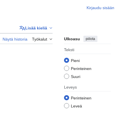
Kirjaudu sisään
Lisää kieliä
Ulkoasu
piilota
Näytä historia
Työkalut
Teksti
Pieni
Perinteinen
Suuri
Leveys
Perinteinen
Leveä