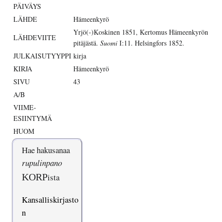
PÄIVÄYS
LÄHDE
Hämeenkyrö
Yrjö(-)Koskinen 1851, Kertomus Hämeenkyrön
LÄHDEVIITE
pitäjästä.
Suomi
I:11. Helsingfors 1852.
JULKAISUTYYPPI
kirja
KIRJA
Hämeenkyrö
SIVU
43
A/B
VIIME-
ESIINTYMÄ
HUOM
Hae hakusanaa
rupulinpano
KORP
ista
Kansalliskirjasto
n