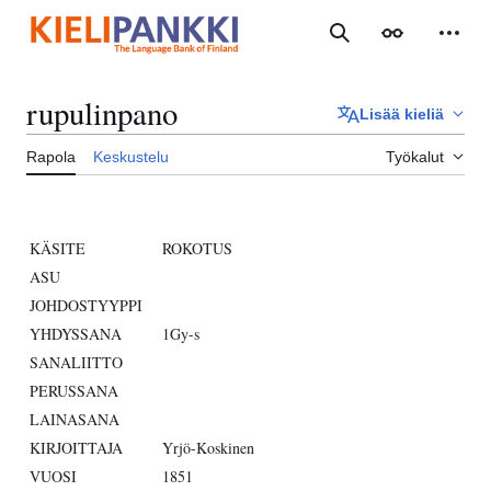
Siirry
sisältöön
Haku
Ulkoasu
Henki
rupulinpano
Lisää kieliä
Rapola
Keskustelu
Työkalut
KÄSITE
ROKOTUS
ASU
JOHDOSTYYPPI
YHDYSSANA
1Gy-s
SANALIITTO
PERUSSANA
LAINASANA
KIRJOITTAJA
Yrjö-Koskinen
VUOSI
1851