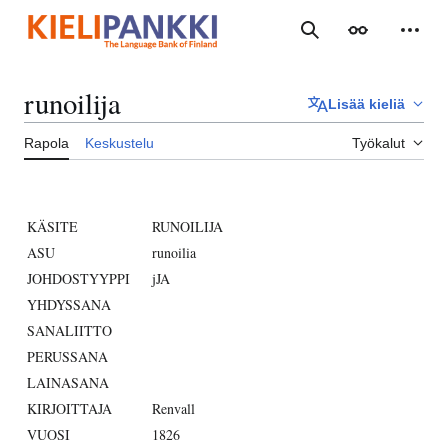
Siirry
sisältöön
Haku
Ulkoasu
Henki
runoilija
Lisää kieliä
Rapola
Keskustelu
Työkalut
KÄSITE
RUNOILIJA
ASU
runoilia
JOHDOSTYYPPI
jJA
YHDYSSANA
SANALIITTO
PERUSSANA
LAINASANA
KIRJOITTAJA
Renvall
VUOSI
1826