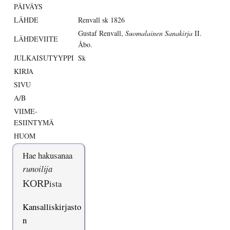
PÄIVÄYS
LÄHDE
Renvall sk 1826
Gustaf Renvall,
Suomalainen Sanakirja
II.
LÄHDEVIITE
Åbo.
JULKAISUTYYPPI
Sk
KIRJA
SIVU
A/B
VIIME-
ESIINTYMÄ
HUOM
Hae hakusanaa
runoilija
KORP
ista
Kansalliskirjasto
n