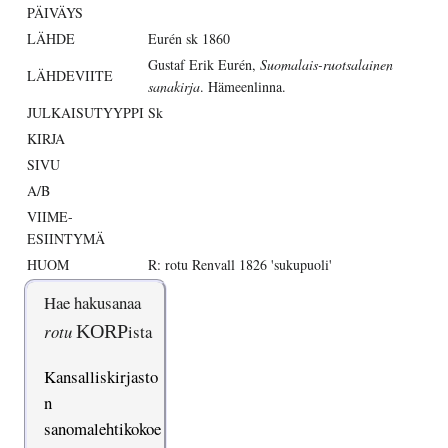
PÄIVÄYS
LÄHDE
Eurén sk 1860
Gustaf Erik Eurén,
Suomalais-ruotsalainen
LÄHDEVIITE
sanakirja
. Hämeenlinna.
JULKAISUTYYPPI
Sk
KIRJA
SIVU
A/B
VIIME-
ESIINTYMÄ
HUOM
R: rotu Renvall 1826 'sukupuoli'
Hae hakusanaa
rotu
KORP
ista
Kansalliskirjasto
n
sanomalehtikokoe