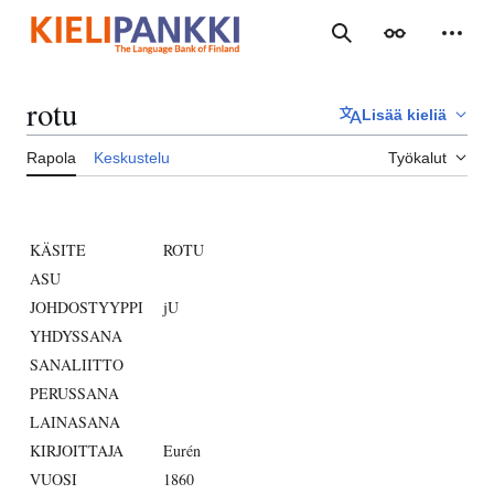
Siirry
sisältöön
Haku
Ulkoasu
Henki
rotu
Lisää kieliä
Rapola
Keskustelu
Työkalut
KÄSITE
ROTU
ASU
JOHDOSTYYPPI
jU
YHDYSSANA
SANALIITTO
PERUSSANA
LAINASANA
KIRJOITTAJA
Eurén
VUOSI
1860