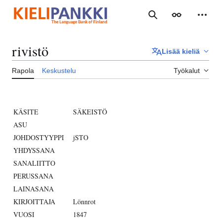
Siirry
sisältöön
Haku
Ulkoasu
Henki
rivistö
Lisää kieliä
Rapola
Keskustelu
Työkalut
KÄSITE
SÄKEISTÖ
ASU
JOHDOSTYYPPI
jSTO
YHDYSSANA
SANALIITTO
PERUSSANA
LAINASANA
KIRJOITTAJA
Lönnrot
VUOSI
1847