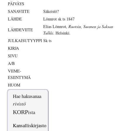
PÄIVÄYS
SANAVIITE
Säkeistö?
LÄHDE
Lönnrot sk ts 1847
Elias Lönnrot,
Ruotsin, Suomen ja Saksan
LÄHDEVIITE
Tulkki
. Helsinki.
JULKAISUTYYPPI
Sk ts
KIRJA
SIVU
A/B
VIIME-
ESIINTYMÄ
HUOM
Hae hakusanaa
rivistö
KORP
ista
Kansalliskirjasto