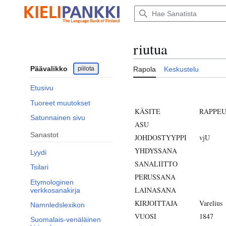
Siirry
sisältöön
riutua
Päävalikko
piilota
Rapola
Keskustelu
Etusivu
Tuoreet muutokset
KÄSITE
RAPPE
Satunnainen sivu
ASU
Sanastot
JOHDOSTYYPPI
vjU
YHDYSSANA
Lyydi
SANALIITTO
Tsilari
PERUSSANA
Etymologinen
LAINASANA
verkkosanakirja
KIRJOITTAJA
Varelius
Namnledslexikon
VUOSI
1847
Suomalais-venäläinen