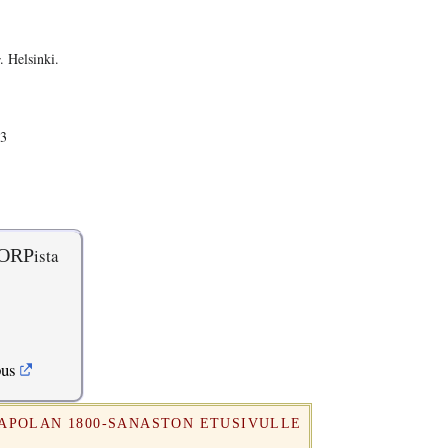
. Helsinki.
 3
ORP
ista
pus
RAPOLAN 1800-SANASTON ETUSIVULLE