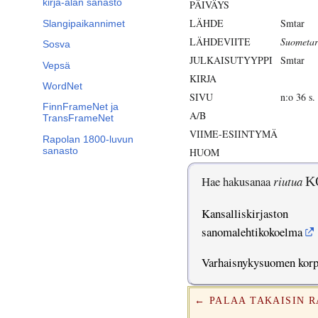
kirja-alan sanasto
PÄIVÄYS
LÄHDE
Smtar
Slangipaikannimet
LÄHDEVIITE
Suometar
Sosva
JULKAISUTYYPPI
Smtar
Vepsä
KIRJA
WordNet
SIVU
n:o 36 s.
FinnFrameNet ja
A/B
TransFrameNet
VIIME-ESIINTYMÄ
Rapolan 1800-luvun
sanasto
HUOM
Hae hakusanaa
riutua
K
Kansalliskirjaston
sanomalehtikokoelma
Varhaisnykysuomen kor
← PALAA TAKAISIN 