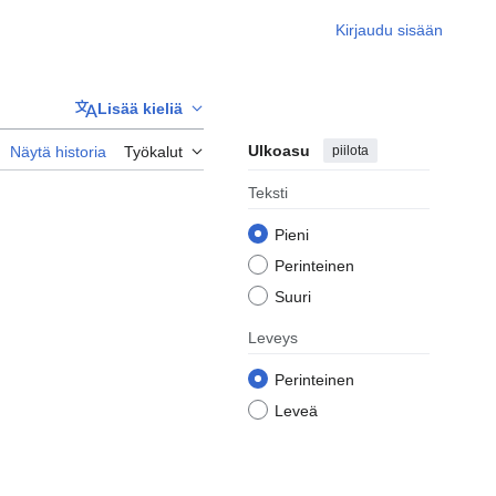
Kirjaudu sisään
Lisää kieliä
Ulkoasu
piilota
Näytä historia
Työkalut
Teksti
Pieni
Perinteinen
Suuri
Leveys
Perinteinen
Leveä