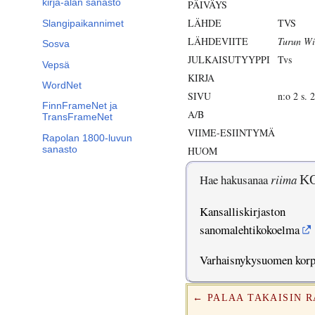
kirja-alan sanasto
PÄIVÄYS
LÄHDE
TVS
Slangipaikannimet
LÄHDEVIITE
Turun Wi
Sosva
JULKAISUTYYPPI
Tvs
Vepsä
KIRJA
WordNet
SIVU
n:o 2 s. 2
FinnFrameNet ja
A/B
TransFrameNet
VIIME-ESIINTYMÄ
Rapolan 1800-luvun
sanasto
HUOM
Hae hakusanaa
riima
K
Kansalliskirjaston
sanomalehtikokoelma
Varhaisnykysuomen kor
← PALAA TAKAISIN 