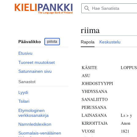
Siirry
sisältöön
riima
Päävalikko
piilota
Rapola
Keskustelu
Etusivu
Tuoreet muutokset
KÄSITE
LOPPUS
Satunnainen sivu
ASU
Sanastot
JOHDOSTYYPPI
YHDYSSANA
Lyydi
SANALIITTO
Tsilari
PERUSSANA
Etymologinen
LAINASANA
Ls > y
verkkosanakirja
KIRJOITTAJA
Anon
Namnledslexikon
VUOSI
1821
Suomalais-venäläinen