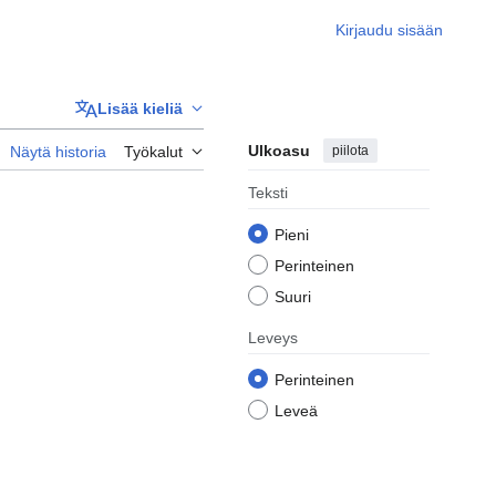
Kirjaudu sisään
Lisää kieliä
Ulkoasu
piilota
Näytä historia
Työkalut
Teksti
Pieni
Perinteinen
Suuri
Leveys
Perinteinen
Leveä