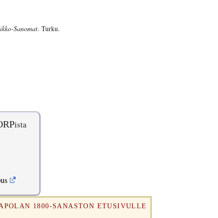
ikko-Sanomat
. Turku.
ORP
ista
pus
RAPOLAN 1800-SANASTON ETUSIVULLE