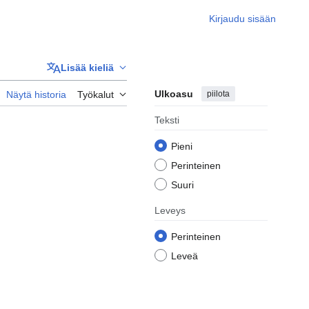
Kirjaudu sisään
Lisää kieliä
Ulkoasu
piilota
Näytä historia
Työkalut
Teksti
Pieni
Perinteinen
Suuri
Leveys
Perinteinen
Leveä