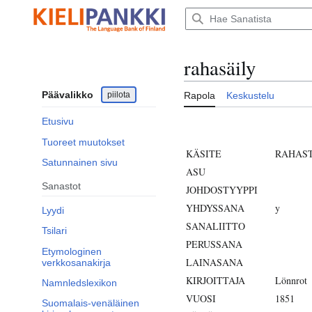
Siirry
sisältöön
rahasäily
Päävalikko
piilota
Rapola
Keskustelu
Etusivu
Tuoreet muutokset
KÄSITE
RAHAS
Satunnainen sivu
ASU
Sanastot
JOHDOSTYYPPI
YHDYSSANA
y
Lyydi
SANALIITTO
Tsilari
PERUSSANA
Etymologinen
LAINASANA
verkkosanakirja
KIRJOITTAJA
Lönnrot
Namnledslexikon
VUOSI
1851
Suomalais-venäläinen