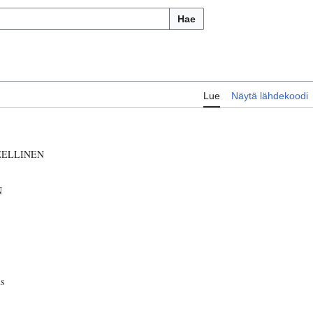
Hae
Lue
Näytä lähdekoodi
EELLINEN
N
s