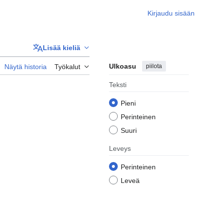
Kirjaudu sisään
Lisää kieliä
Ulkoasu
piilota
Näytä historia
Työkalut
Teksti
Pieni
Perinteinen
Suuri
Leveys
Perinteinen
Leveä