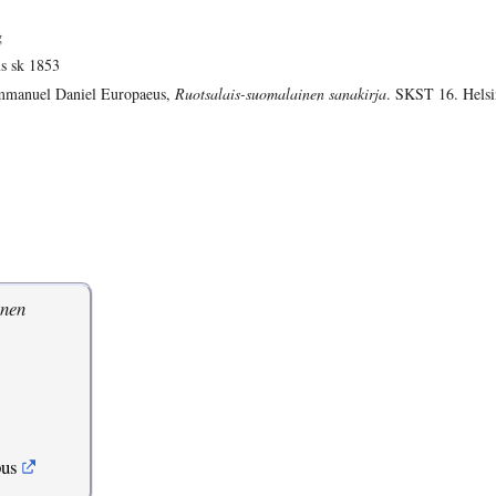
g
s sk 1853
manuel Daniel Europaeus,
Ruotsalais-suomalainen sanakirja
. SKST 16. Helsi
inen
pus