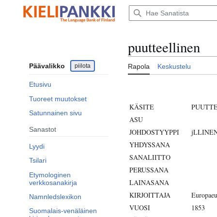
Siirry
sisältöön
puutteellinen
Päävalikko
piilota
Rapola
Keskustelu
Etusivu
Tuoreet muutokset
KÄSITE
PUUTT
Satunnainen sivu
ASU
Sanastot
JOHDOSTYYPPI
jLLINE
YHDYSSANA
Lyydi
SANALIITTO
Tsilari
PERUSSANA
Etymologinen
LAINASANA
verkkosanakirja
KIRJOITTAJA
Europaeu
Namnledslexikon
VUOSI
1853
Suomalais-venäläinen