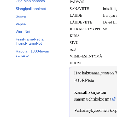
kirja-alan sanasto
PÄIVÄYS
SANAVIITE
bristfälli
Slangipaikannimet
LÄHDE
Europaeu
Sosva
LÄHDEVIITE
David Em
Vepsä
JULKAISUTYYPPI
Sk
WordNet
KIRJA
FinnFrameNet ja
SIVU
TransFrameNet
A/B
Rapolan 1800-luvun
sanasto
VIIME-ESIINTYMÄ
HUOM
Hae hakusanaa
puutteell
KORP
ista
Kansalliskirjaston
sanomalehtikokoelma
Varhaisnykysuomen kor