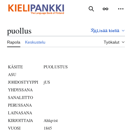
Siirry
sisältöön
Haku
Ulkoasu
Henki
puollus
Lisää kieliä
Rapola
Keskustelu
Työkalut
KÄSITE
PUOLUSTUS
ASU
JOHDOSTYYPPI
jUS
YHDYSSANA
SANALIITTO
PERUSSANA
LAINASANA
KIRJOITTAJA
Ahlqvist
VUOSI
1845