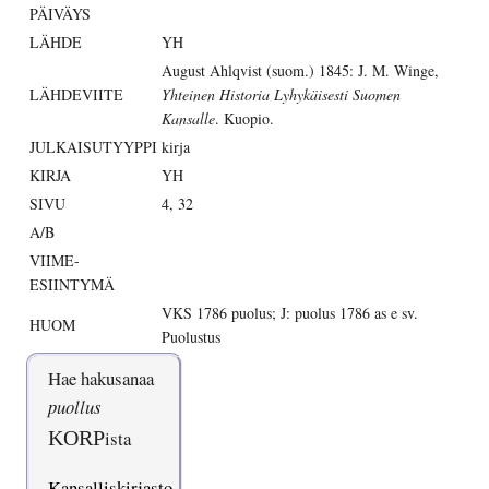
PÄIVÄYS
LÄHDE
YH
August Ahlqvist (suom.) 1845: J. M. Winge,
LÄHDEVIITE
Yhteinen Historia Lyhykäisesti Suomen
Kansalle
. Kuopio.
JULKAISUTYYPPI
kirja
KIRJA
YH
SIVU
4, 32
A/B
VIIME-
ESIINTYMÄ
VKS 1786 puolus; J: puolus 1786 as e sv.
HUOM
Puolustus
Hae hakusanaa
puollus
KORP
ista
Kansalliskirjasto