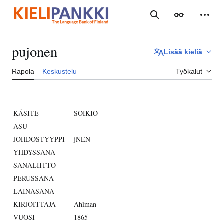
Siirry
sisältöön
Haku
Ulkoasu
Henki
pujonen
Lisää kieliä
Rapola
Keskustelu
Työkalut
KÄSITE
SOIKIO
ASU
JOHDOSTYYPPI
jNEN
YHDYSSANA
SANALIITTO
PERUSSANA
LAINASANA
KIRJOITTAJA
Ahlman
VUOSI
1865