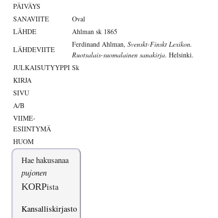
PÄIVÄYS
SANAVIITE
Oval
LÄHDE
Ahlman sk 1865
Ferdinand Ahlman,
Svenskt-Finskt Lexikon.
LÄHDEVIITE
Ruotsalais-suomalainen sanakirja
. Helsinki.
JULKAISUTYYPPI
Sk
KIRJA
SIVU
A/B
VIIME-
ESIINTYMÄ
HUOM
Hae hakusanaa
pujonen
KORP
ista
Kansalliskirjasto