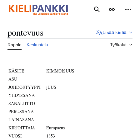
Siirry
sisältöön
Haku
Ulkoasu
Henki
pontevuus
Lisää kieliä
Rapola
Keskustelu
Työkalut
KÄSITE
KIMMOISUUS
ASU
JOHDOSTYYPPI
jUUS
YHDYSSANA
SANALIITTO
PERUSSANA
LAINASANA
KIRJOITTAJA
Europaeus
VUOSI
1853