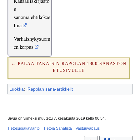
Kansalliskirjasto
n
sanomalehtikokoe
lma
Varhaisnykysuom
en korpus
← PALAA TAKAISIN RAPOLAN 1800-SANASTON
ETUSIVULLE
Luokka
:
Rapolan sana-artikkelit
Sivua on viimeksi muutettu 7. kesäkuuta 2019 kello 06.54.
Tietosuojakäytäntö
Tietoja Sanatista
Vastuuvapaus