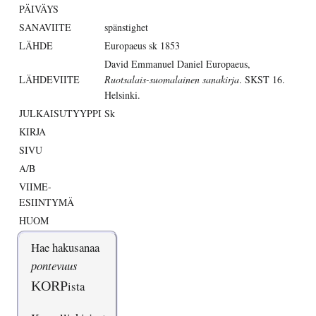
PÄIVÄYS
SANAVIITE
spänstighet
LÄHDE
Europaeus sk 1853
David Emmanuel Daniel Europaeus,
LÄHDEVIITE
Ruotsalais-suomalainen sanakirja
. SKST 16.
Helsinki.
JULKAISUTYYPPI
Sk
KIRJA
SIVU
A/B
VIIME-
ESIINTYMÄ
HUOM
Hae hakusanaa
pontevuus
KORP
ista