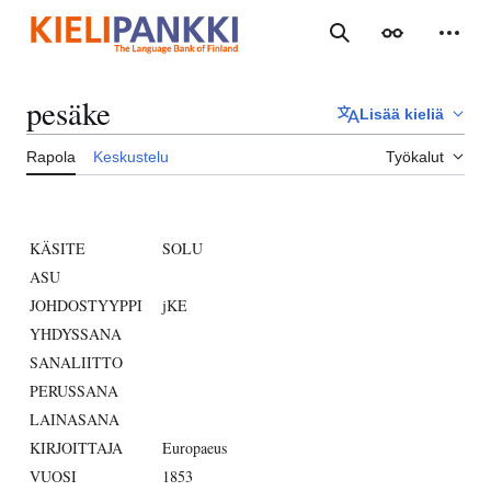
Siirry
sisältöön
Haku
Ulkoasu
Henki
pesäke
Lisää kieliä
Rapola
Keskustelu
Työkalut
KÄSITE
SOLU
ASU
JOHDOSTYYPPI
jKE
YHDYSSANA
SANALIITTO
PERUSSANA
LAINASANA
KIRJOITTAJA
Europaeus
VUOSI
1853