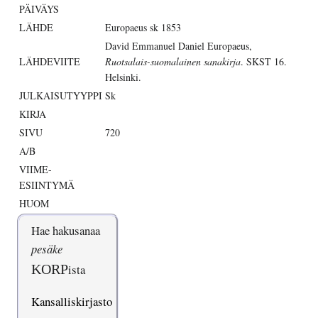
PÄIVÄYS
LÄHDE
Europaeus sk 1853
David Emmanuel Daniel Europaeus,
LÄHDEVIITE
Ruotsalais-suomalainen sanakirja
. SKST 16.
Helsinki.
JULKAISUTYYPPI
Sk
KIRJA
SIVU
720
A/B
VIIME-
ESIINTYMÄ
HUOM
Hae hakusanaa
pesäke
KORP
ista
Kansalliskirjasto