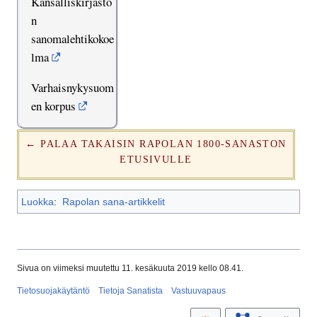
Kansalliskirjasto
n
sanomalehtikokoe
lma
Varhaisnykysuom
en korpus
← PALAA TAKAISIN RAPOLAN 1800-SANASTON
ETUSIVULLE
Luokka
:
Rapolan sana-artikkelit
Sivua on viimeksi muutettu 11. kesäkuuta 2019 kello 08.41.
Tietosuojakäytäntö
Tietoja Sanatista
Vastuuvapaus