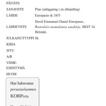
PÄIVÄYS
SANAVIITE
Plan (anläggning i en afhandling)
LÄHDE
Europaeus sk 1853
David Emmanuel Daniel Europaeus,
LÄHDEVIITE
Ruotsalais-suomalainen sanakirja
. SKST 16.
Helsinki.
JULKAISUTYYPPI
Sk
KIRJA
SIVU
A/B
VIIME-
ESIINTYMÄ
HUOM
Hae hakusanaa
perustusluonnos
KORP
ista