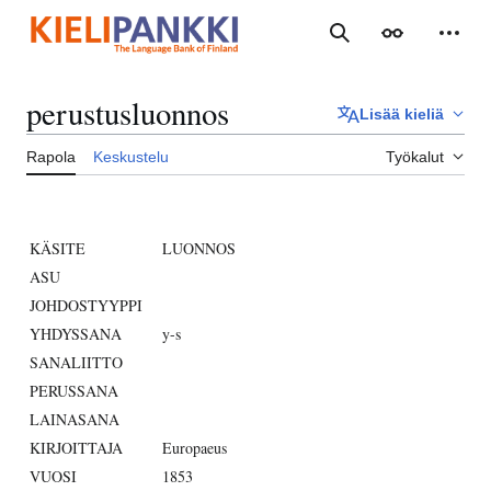
Siirry
sisältöön
Haku
Ulkoasu
Henki
perustusluonnos
Lisää kieliä
Rapola
Keskustelu
Työkalut
KÄSITE
LUONNOS
ASU
JOHDOSTYYPPI
YHDYSSANA
y-s
SANALIITTO
PERUSSANA
LAINASANA
KIRJOITTAJA
Europaeus
VUOSI
1853