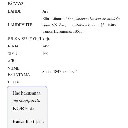
PÄIVÄYS
LÄHDE
Arv.
Elias Lönnrot 1844,
Suomen kansan arvoituksia
LÄHDEVIITE
ynnä 189 Viron arvoituksen kanssa
. [2. lisätty
painos Helsingissä 1851.]
JULKAISUTYYPPI
kirja
KIRJA
Arv.
SIVU
160
A/B
VIIME-
Smtar 1847 n:o 5 s. 4
ESIINTYMÄ
HUOM
Hae hakusanaa
peräänajatella
KORP
ista
Kansalliskirjasto