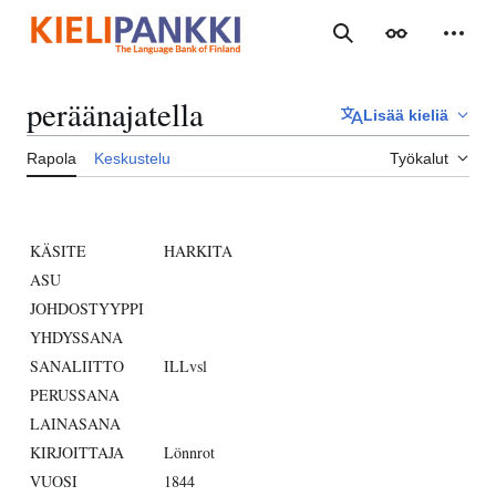
Siirry
sisältöön
Haku
Ulkoasu
Henki
peräänajatella
Lisää kieliä
Rapola
Keskustelu
Työkalut
KÄSITE
HARKITA
ASU
JOHDOSTYYPPI
YHDYSSANA
SANALIITTO
ILLvsl
PERUSSANA
LAINASANA
KIRJOITTAJA
Lönnrot
VUOSI
1844