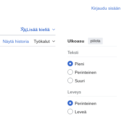
Kirjaudu sisään
Lisää kieliä
Ulkoasu
piilota
Näytä historia
Työkalut
Teksti
Pieni
Perinteinen
Suuri
Leveys
Perinteinen
Leveä