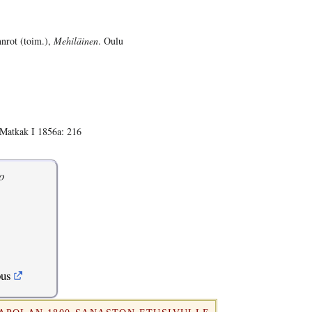
nnrot (toim.),
Mehiläinen
. Oulu
 Matkak I 1856a: 216
o
pus