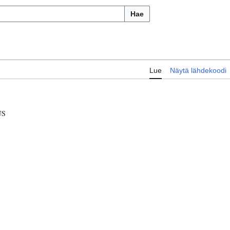
Hae
Lue
Näytä lähdekoodi
US