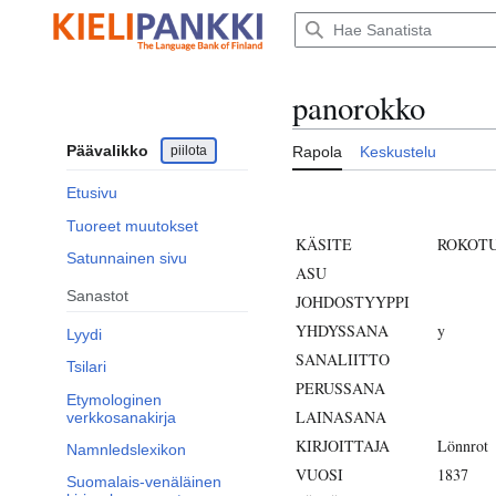
Siirry
sisältöön
panorokko
Päävalikko
piilota
Rapola
Keskustelu
Etusivu
Tuoreet muutokset
KÄSITE
ROKOT
Satunnainen sivu
ASU
Sanastot
JOHDOSTYYPPI
YHDYSSANA
y
Lyydi
SANALIITTO
Tsilari
PERUSSANA
Etymologinen
LAINASANA
verkkosanakirja
KIRJOITTAJA
Lönnrot
Namnledslexikon
VUOSI
1837
Suomalais-venäläinen