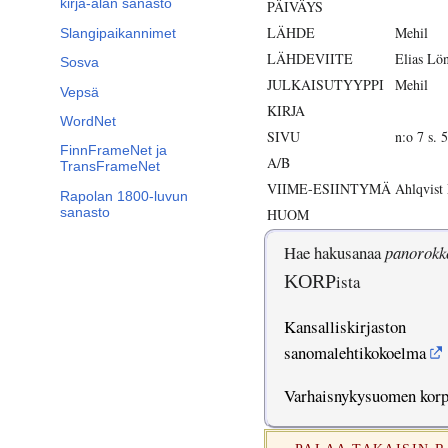
kirja-alan sanasto
PÄIVÄYS
LÄHDE
Mehil
Slangipaikannimet
LÄHDEVIITE
Elias Lö
Sosva
JULKAISUTYYPPI
Mehil
Vepsä
KIRJA
WordNet
SIVU
n:o 7 s. 5
FinnFrameNet ja
A/B
TransFrameNet
VIIME-ESIINTYMÄ
Ahlqvist
Rapolan 1800-luvun
sanasto
HUOM
Hae hakusanaa
panorokk
KORP
ista
Kansalliskirjaston
sanomalehtikokoelma
Varhaisnykysuomen kor