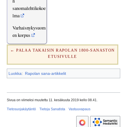
n
sanomalehtikokoe
lma
Varhaisnykysuom
en korpus
← PALAA TAKAISIN RAPOLAN 1800-SANASTON
ETUSIVULLE
Luokka
:
Rapolan sana-artikkelit
Sivua on viimeksi muutettu 11. kesäkuuta 2019 kello 08.41.
Tietosuojakäytäntö
Tietoja Sanatista
Vastuuvapaus