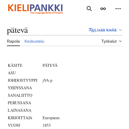
Siirry
sisältöön
Haku
Ulkoasu
Henki
pätevä
Lisää kieliä
Rapola
Keskustelu
Työkalut
KÄSITE
PÄTEVÄ
ASU
JOHDOSTYYPPI
jVA-p
YHDYSSANA
SANALIITTO
PERUSSANA
LAINASANA
KIRJOITTAJA
Europaeus
VUOSI
1853