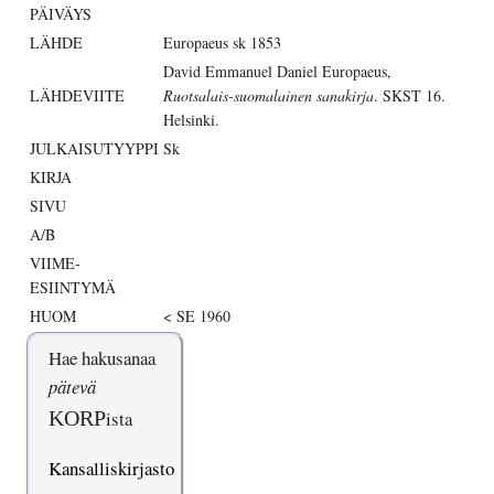
PÄIVÄYS
LÄHDE
Europaeus sk 1853
David Emmanuel Daniel Europaeus,
LÄHDEVIITE
Ruotsalais-suomalainen sanakirja
. SKST 16.
Helsinki.
JULKAISUTYYPPI
Sk
KIRJA
SIVU
A/B
VIIME-
ESIINTYMÄ
HUOM
< SE 1960
Hae hakusanaa
pätevä
KORP
ista
Kansalliskirjasto