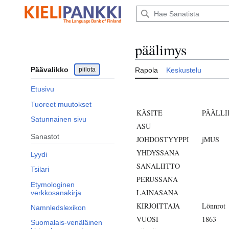
Siirry
sisältöön
päälimys
Päävalikko
piilota
Rapola
Keskustelu
Etusivu
Tuoreet muutokset
KÄSITE
PÄÄLLI
Satunnainen sivu
ASU
Sanastot
JOHDOSTYYPPI
jMUS
YHDYSSANA
Lyydi
SANALIITTO
Tsilari
PERUSSANA
Etymologinen
LAINASANA
verkkosanakirja
KIRJOITTAJA
Lönnrot
Namnledslexikon
VUOSI
1863
Suomalais-venäläinen