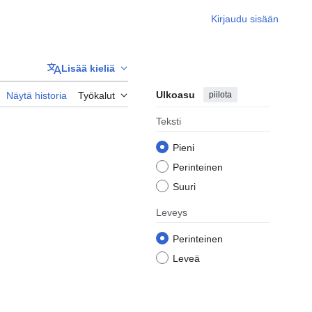
Kirjaudu sisään
Lisää kieliä
Ulkoasu
piilota
Näytä historia
Työkalut
Teksti
Pieni
Perinteinen
Suuri
Leveys
Perinteinen
Leveä