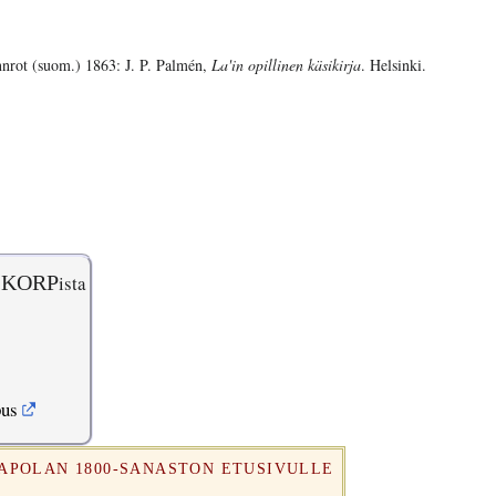
nnrot (suom.) 1863: J. P. Palmén,
La'in opillinen käsikirja
. Helsinki.
KORP
ista
pus
RAPOLAN 1800-SANASTON ETUSIVULLE