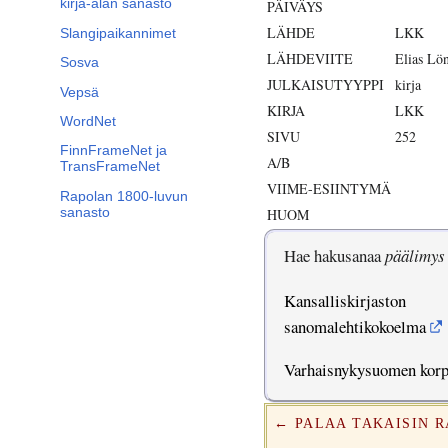
kirja-alan sanasto
PÄIVÄYS
LÄHDE
LKK
Slangipaikannimet
LÄHDEVIITE
Elias Lö
Sosva
JULKAISUTYYPPI
kirja
Vepsä
KIRJA
LKK
WordNet
SIVU
252
FinnFrameNet ja
A/B
TransFrameNet
VIIME-ESIINTYMÄ
Rapolan 1800-luvun
sanasto
HUOM
Hae hakusanaa
päälimys
Kansalliskirjaston
sanomalehtikokoelma
Varhaisnykysuomen kor
← PALAA TAKAISIN 