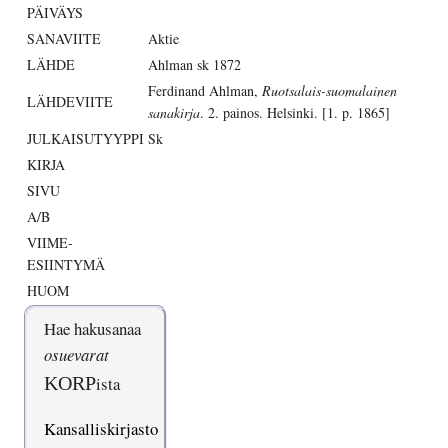
PÄIVÄYS
SANAVIITE
Aktie
LÄHDE
Ahlman sk 1872
Ferdinand Ahlman,
Ruotsalais-suomalainen
LÄHDEVIITE
sanakirja
. 2. painos. Helsinki. [1. p. 1865]
JULKAISUTYYPPI
Sk
KIRJA
SIVU
A/B
VIIME-
ESIINTYMÄ
HUOM
Hae hakusanaa
osuevarat
KORP
ista
Kansalliskirjasto