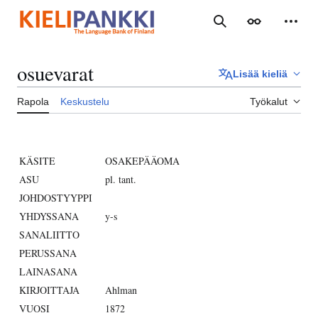
Siirry
sisältöön
Haku
Ulkoasu
Henki
osuevarat
Lisää kieliä
Rapola
Keskustelu
Työkalut
KÄSITE
OSAKEPÄÄOMA
ASU
pl. tant.
JOHDOSTYYPPI
YHDYSSANA
y-s
SANALIITTO
PERUSSANA
LAINASANA
KIRJOITTAJA
Ahlman
VUOSI
1872