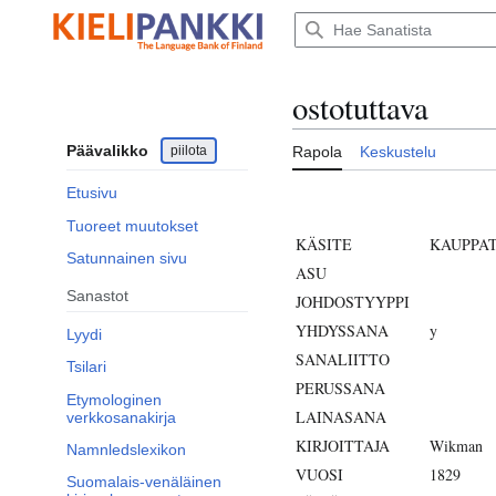
Siirry
sisältöön
ostotuttava
Päävalikko
piilota
Rapola
Keskustelu
Etusivu
Tuoreet muutokset
KÄSITE
KAUPPA
Satunnainen sivu
ASU
Sanastot
JOHDOSTYYPPI
YHDYSSANA
y
Lyydi
SANALIITTO
Tsilari
PERUSSANA
Etymologinen
LAINASANA
verkkosanakirja
KIRJOITTAJA
Wikman
Namnledslexikon
VUOSI
1829
Suomalais-venäläinen