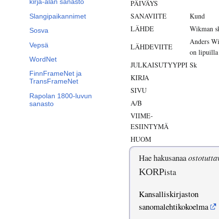
kirja-alan sanasto
PÄIVÄYS
SANAVIITE
Kund
Slangipaikannimet
LÄHDE
Wikman sk
Sosva
Anders Wik
Vepsä
LÄHDEVIITE
on lipuilla
WordNet
JULKAISUTYYPPI
Sk
FinnFrameNet ja
KIRJA
TransFrameNet
SIVU
Rapolan 1800-luvun
A/B
sanasto
VIIME-
ESIINTYMÄ
HUOM
Hae hakusanaa
ostotutta
KORP
ista
Kansalliskirjaston
sanomalehtikokoelma