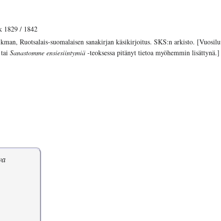
 1829 / 1842
man, Ruotsalais-suomalaisen sanakirjan käsikirjoitus. SKS:n arkisto. [Vuosilu
 tai
Sanastomme ensiesiintymiä
-teoksessa pitänyt tietoa myöhemmin lisättynä.]
va