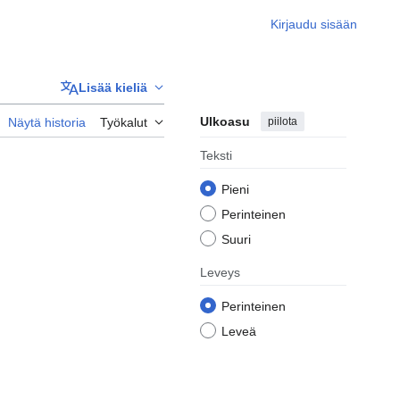
Kirjaudu sisään
Lisää kieliä
Ulkoasu
piilota
Näytä historia
Työkalut
Teksti
Pieni
Perinteinen
Suuri
Leveys
Perinteinen
Leveä