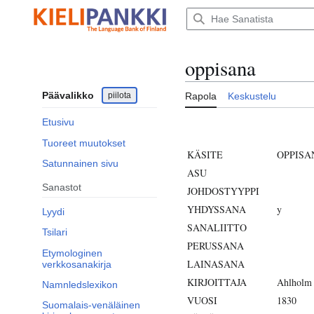
Siirry
sisältöön
oppisana
Päävalikko
piilota
Rapola
Keskustelu
Etusivu
Tuoreet muutokset
KÄSITE
OPPISA
Satunnainen sivu
ASU
Sanastot
JOHDOSTYYPPI
YHDYSSANA
y
Lyydi
SANALIITTO
Tsilari
PERUSSANA
Etymologinen
LAINASANA
verkkosanakirja
KIRJOITTAJA
Ahlholm
Namnledslexikon
VUOSI
1830
Suomalais-venäläinen