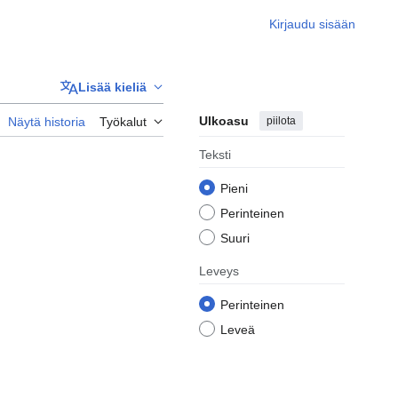
Kirjaudu sisään
Lisää kieliä
Ulkoasu
piilota
Näytä historia
Työkalut
Teksti
Pieni
Perinteinen
Suuri
Leveys
Perinteinen
Leveä