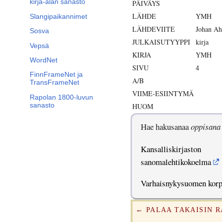
kirja-alan sanasto
PÄIVÄYS
LÄHDE
YMH
Slangipaikannimet
LÄHDEVIITE
Johan A
Sosva
JULKAISUTYYPPI
kirja
Vepsä
KIRJA
YMH
WordNet
SIVU
4
FinnFrameNet ja
A/B
TransFrameNet
VIIME-ESIINTYMÄ
Rapolan 1800-luvun
sanasto
HUOM
Hae hakusanaa
oppisana
Kansalliskirjaston
sanomalehtikokoelma
Varhaisnykysuomen kor
← PALAA TAKAISIN 