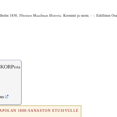
hlholm 1830,
Yhteinen Maailman Historia
. Koonnut ja suom. - -. Edellinen Osa
KORP
ista
pus
RAPOLAN 1800-SANASTON ETUSIVULLE