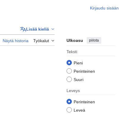
Kirjaudu sisään
Lisää kieliä
Ulkoasu
piilota
Näytä historia
Työkalut
Teksti
Pieni
Perinteinen
Suuri
Leveys
Perinteinen
Leveä