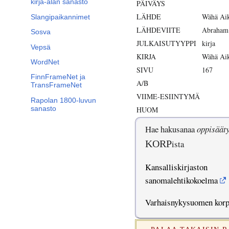
kirja-alan sanasto
PÄIVÄYS
LÄHDE
Wähä Aik
Slangipaikannimet
LÄHDEVIITE
Abraham
Sosva
JULKAISUTYYPPI
kirja
Vepsä
KIRJA
Wähä Aik
WordNet
SIVU
167
FinnFrameNet ja
A/B
TransFrameNet
VIIME-ESIINTYMÄ
Rapolan 1800-luvun
sanasto
HUOM
Hae hakusanaa
oppisäät
KORP
ista
Kansalliskirjaston
sanomalehtikokoelma
Varhaisnykysuomen kor