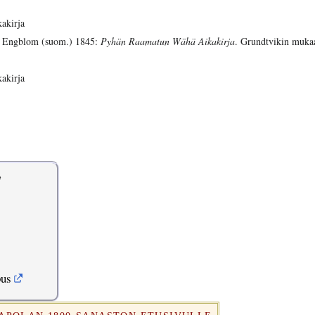
akirja
 Engblom (suom.) 1845:
Pyhän Raamatun Wähä Aikakirja
. Grundtvikin muka
akirja
y
pus