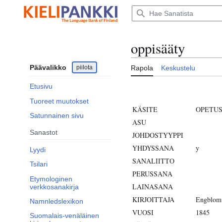
Siirry
sisältöön
oppisääty
Päävalikko
piilota
Rapola
Keskustelu
Etusivu
Tuoreet muutokset
KÄSITE
OPETU
Satunnainen sivu
ASU
Sanastot
JOHDOSTYYPPI
YHDYSSANA
y
Lyydi
SANALIITTO
Tsilari
PERUSSANA
Etymologinen
LAINASANA
verkkosanakirja
KIRJOITTAJA
Engblom
Namnledslexikon
VUOSI
1845
Suomalais-venäläinen