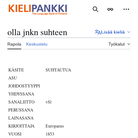
Siirry
sisältöön
Haku
Ulkoasu
Henki
olla jnkn suhteen
Lisää kieliä
Rapola
Keskustelu
Työkalut
KÄSITE
SUHTAUTUA
ASU
JOHDOSTYYPPI
YHDYSSANA
SANALIITTO
vSl
PERUSSANA
LAINASANA
KIRJOITTAJA
Europaeus
VUOSI
1853