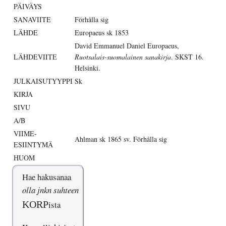
PÄIVÄYS
SANAVIITE
Förhålla sig
LÄHDE
Europaeus sk 1853
David Emmanuel Daniel Europaeus,
LÄHDEVIITE
Ruotsalais-suomalainen sanakirja
. SKST 16.
Helsinki.
JULKAISUTYYPPI
Sk
KIRJA
SIVU
A/B
VIIME-
Ahlman sk 1865 sv. Förhålla sig
ESIINTYMÄ
HUOM
Hae hakusanaa
olla jnkn suhteen
KORP
ista