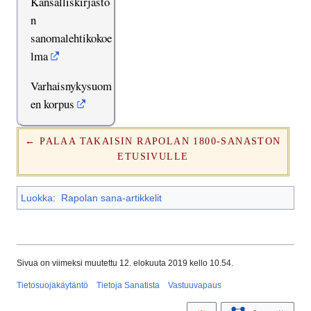
Kansalliskirjasto
n
sanomalehtikokoe
lma
Varhaisnykysuom
en korpus
← PALAA TAKAISIN RAPOLAN 1800-SANASTON
ETUSIVULLE
Luokka
:
Rapolan sana-artikkelit
Sivua on viimeksi muutettu 12. elokuuta 2019 kello 10.54.
Tietosuojakäytäntö
Tietoja Sanatista
Vastuuvapaus