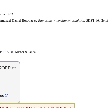
s sk 1853
manuel Daniel Europaeus,
Ruotsalais-suomalainen sanakirja
. SKST 16. Helsi
k 1872 sv. Misförhållande
KORP
ista
pus