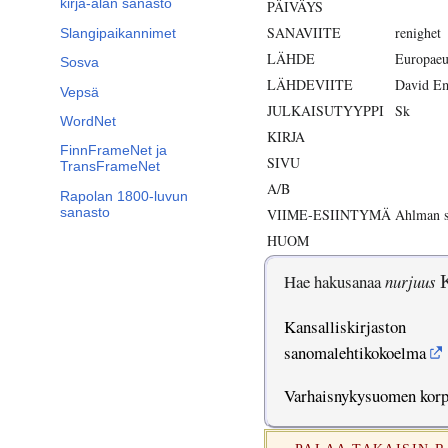
kirja-alan sanasto
PÄIVÄYS
SANAVIITE
renighet
Slangipaikannimet
LÄHDE
Europaeu
Sosva
LÄHDEVIITE
David Em
Vepsä
JULKAISUTYYPPI
Sk
WordNet
KIRJA
FinnFrameNet ja
SIVU
TransFrameNet
A/B
Rapolan 1800-luvun
sanasto
VIIME-ESIINTYMÄ
Ahlman s
HUOM
Hae hakusanaa
nurjuus
Kansalliskirjaston
sanomalehtikokoelma
Varhaisnykysuomen kor