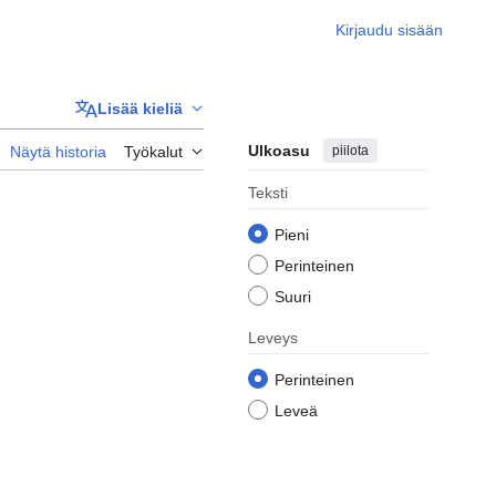
Kirjaudu sisään
Lisää kieliä
Ulkoasu
piilota
Näytä historia
Työkalut
Teksti
Pieni
Perinteinen
Suuri
Leveys
Perinteinen
Leveä