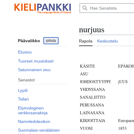
Siirry
sisältöön
nurjuus
Päävalikko
piilota
Rapola
Keskustelu
Etusivu
Tuoreet muutokset
KÄSITE
EPÄKO
Satunnainen sivu
ASU
Sanastot
JOHDOSTYYPPI
jUUS
YHDYSSANA
Lyydi
SANALIITTO
Tsilari
PERUSSANA
Etymologinen
LAINASANA
verkkosanakirja
KIRJOITTAJA
Europaeu
Namnledslexikon
VUOSI
1853
Suomalais-venäläinen