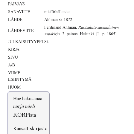
PÄIVÄYS
SANAVIITE
misförhållande
LÄHDE
Ahlman sk 1872
Ferdinand Ahlman,
Ruotsalais-suomalainen
LÄHDEVIITE
sanakirja
. 2. painos. Helsinki. [1. p. 1865]
JULKAISUTYYPPI
Sk
KIRJA
SIVU
A/B
VIIME-
ESIINTYMÄ
HUOM
Hae hakusanaa
nurja mieli
KORP
ista
Kansalliskirjasto