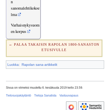
n
sanomalehtikokoe
lma
Varhaisnykysuom
en korpus
← PALAA TAKAISIN RAPOLAN 1800-SANASTON
ETUSIVULLE
Luokka
:
Rapolan sana-artikkelit
Sivua on viimeksi muutettu 6. kesäkuuta 2019 kello 23.59.
Tietosuojakäytäntö
Tietoja Sanatista
Vastuuvapaus