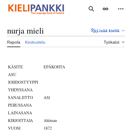
Siirry
sisältöön
Haku
Ulkoasu
Henki
nurja mieli
Lisää kieliä
Rapola
Keskustelu
Työkalut
KÄSITE
EPÄKOHTA
ASU
JOHDOSTYYPPI
YHDYSSANA
SANALIITTO
ASl
PERUSSANA
LAINASANA
KIRJOITTAJA
Ahlman
VUOSI
1872