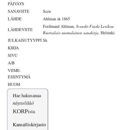
PÄIVÄYS
SANAVIITE
Scen
LÄHDE
Ahlman sk 1865
Ferdinand Ahlman,
Svenskt-Finskt Lexikon.
LÄHDEVIITE
Ruotsalais-suomalainen sanakirja
. Helsinki.
JULKAISUTYYPPI
Sk
KIRJA
SIVU
A/B
VIIME-
ESIINTYMÄ
HUOM
Hae hakusanaa
näyttelikkö
KORP
ista
Kansalliskirjasto