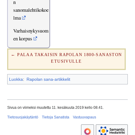
n
sanomalehtikokoe
lma
Varhaisnykysuom
en korpus
← PALAA TAKAISIN RAPOLAN 1800-SANASTON
ETUSIVULLE
Luokka
:
Rapolan sana-artikkelit
Sivua on viimeksi muutettu 11. kesäkuuta 2019 kello 08.41.
Tietosuojakäytäntö
Tietoja Sanatista
Vastuuvapaus