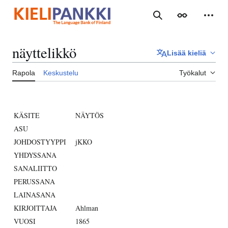
Siirry
sisältöön
Haku
Ulkoasu
Henki
näyttelikkö
Lisää kieliä
Rapola
Keskustelu
Työkalut
KÄSITE
NÄYTÖS
ASU
JOHDOSTYYPPI
jKKO
YHDYSSANA
SANALIITTO
PERUSSANA
LAINASANA
KIRJOITTAJA
Ahlman
VUOSI
1865